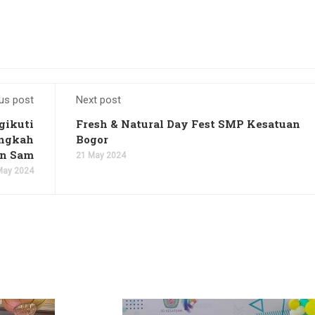
us post
Next post
gikuti
Fresh & Natural Day Fest SMP Kesatuan
angkah
Bogor
an Sam
21 May 2024
May 2024