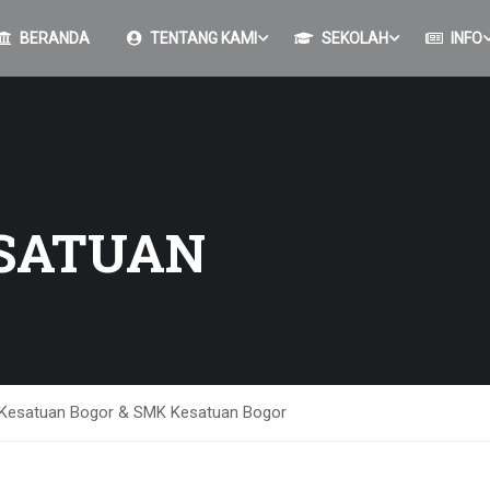
BERANDA
TENTANG KAMI
SEKOLAH
INFO
SATUAN
 Kesatuan Bogor & SMK Kesatuan Bogor