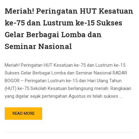
Meriah! Peringatan HUT Kesatuan
ke-75 dan Lustrum ke-15 Sukses
Gelar Berbagai Lomba dan
Seminar Nasional
Meriah! Peringatan HUT Kesatuan ke-75 dan Lustrum ke-15
Sukses Gelar Berbagai Lomba dan Seminar Nasional RADAR
BOGOR – Peringatan Lustrum ke-15 dan Hari Ulang Tahun
(HUT) ke-75 Sekolah Kesatuan berlangsung meriah. Rangkaian
yang digelar sejak pertengahan Agustus ini telah sukses …
READ MORE