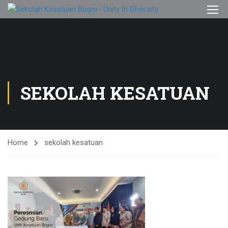
SEKOLAH KESATUAN
Home
sekolah kesatuan