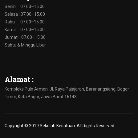
Senin : 07.00–15.00
Selasa : 07.00–15.00
Rabu : 07.00–15.00
Kamis : 07.00–15.00
Jumat : 07.00–15.00
Sabtu & Minggu Libur
Alamat :
Kompleks Pulo Armen, Jl. Raya Pajajaran, Baranangsiang, Bogor
Timur, Kota Bogor, Jawa Barat 16143
Copyright © 2019 Sekolah Kesatuan. All Rights Reserved