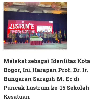
Melekat sebagai Identitas Kota
Bogor, Ini Harapan Prof. Dr. Ir.
Bungaran Saragih M. Ec di
Puncak Lustrum ke-15 Sekolah
Kesatuan