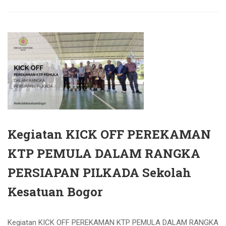
Kegiatan KICK OFF PEREKAMAN
KTP PEMULA DALAM RANGKA
PERSIAPAN PILKADA Sekolah
Kesatuan Bogor
Kegiatan KICK OFF PEREKAMAN KTP PEMULA DALAM RANGKA