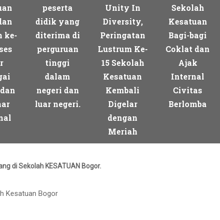
uan
peserta
Unity In
Sekolah
dan
didik yang
Diversity,
Kesatuan
 ke-
diterima di
Peringatan
Bagi-bagi
ses
perguruan
Lustrum Ke-
Coklat dan
r
tinggi
15 Sekolah
Ajak
gai
dalam
Kesatuan
Internal
 dan
negeri dan
Kembali
Civitas
ar
luar negeri.
Digelar
Berlomba
nal
dengan
Meriah
ang di Sekolah KESATUAN Bogor.
ah Kesatuan Bogor