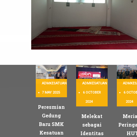
ADMKESATUAN
ADMKESATUAN
ADMKES
7 MAY 2025
6 OCTOBER
6 OCTO
2024
2024
Peresmian
Gedung
Melekat
Meria
Baru SMK
sebagai
Pering
Kesatuan
Identitas
HU