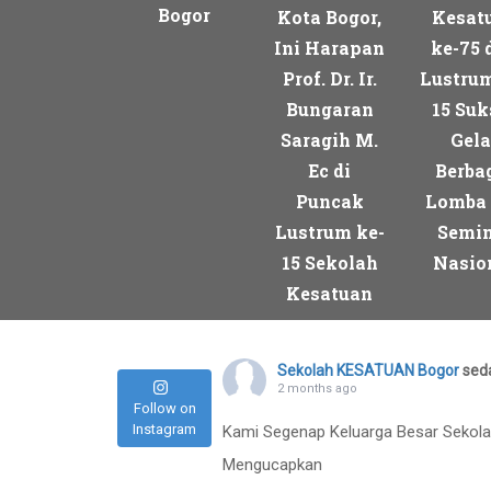
Bogor
Kota Bogor,
Kesat
Ini Harapan
ke-75 
Prof. Dr. Ir.
Lustrum
Bungaran
15 Suk
Saragih M.
Gela
Ec di
Berba
Puncak
Lomba
Lustrum ke-
Semin
15 Sekolah
Nasio
Kesatuan
Sekolah KESATUAN Bogor
sed
2 months ago
Follow on
Instagram
Kami Segenap Keluarga Besar Sekol
Mengucapkan