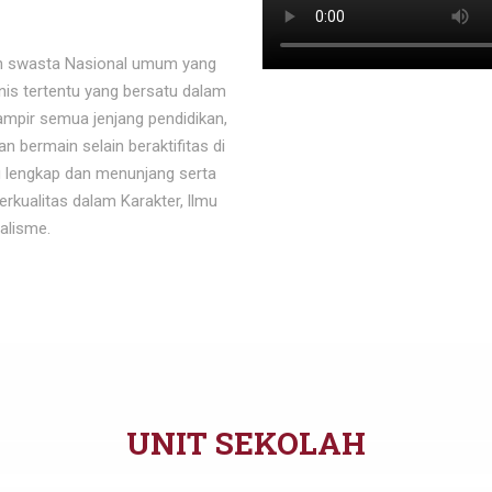
ah swasta Nasional umum yang
nis tertentu yang bersatu dalam
ampir semua jenjang pendidikan,
n bermain selain beraktifitas di
g lengkap dan menunjang serta
erkualitas dalam Karakter, llmu
alisme.
UNIT SEKOLAH