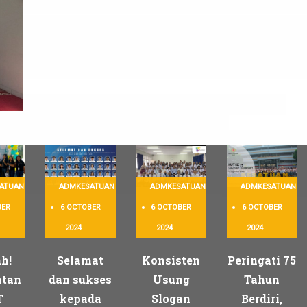
VIEW LARGE
ATUAN
ADMKESATUAN
ADMKESATUAN
ADMKESATUAN
BER
6 OCTOBER
6 OCTOBER
6 OCTOBER
2024
2024
2024
h!
Selamat
Konsisten
Peringati 75
atan
dan sukses
Usung
Tahun
T
kepada
Slogan
Berdiri,