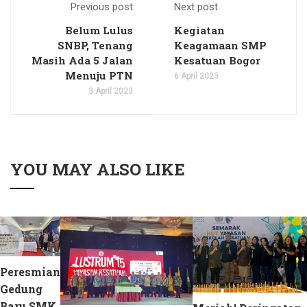
Previous post
Next post
Belum Lulus
Kegiatan
SNBP, Tenang
Keagamaan SMP
Masih Ada 5 Jalan
Kesatuan Bogor
Menuju PTN
6 April 2023
3 April 2023
YOU MAY ALSO LIKE
Peresmian
Gedung
Baru SMK