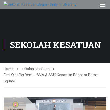
SEKOLAH KESATUAN
Home
sekolah kesatuan
End Year Perform – SMA & SMK Kesatuan Bogor at Botani
Square