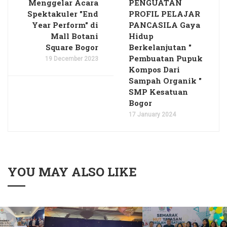
Menggelar Acara
PENGUATAN
Spektakuler "End
PROFIL PELAJAR
Year Perform" di
PANCASILA Gaya
Mall Botani
Hidup
Square Bogor
Berkelanjutan "
Pembuatan Pupuk
19 December 2023
Kompos Dari
Sampah Organik "
SMP Kesatuan
Bogor
17 January 2024
YOU MAY ALSO LIKE