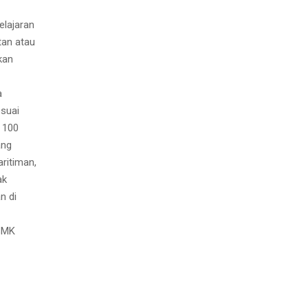
lajaran
tan atau
kan
a
esuai
i 100
ang
ritiman,
ak
n di
 SMK