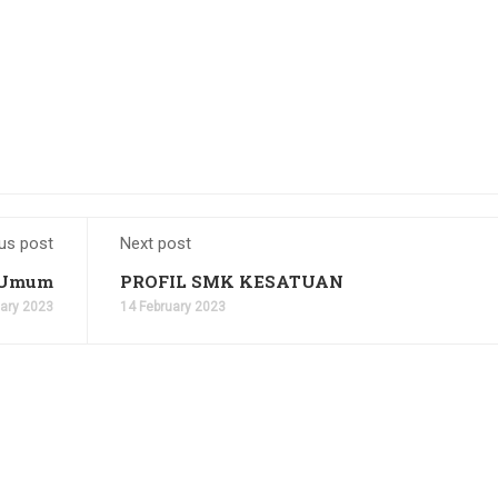
us post
Next post
1 Umum
PROFIL SMK KESATUAN
uary 2023
14 February 2023