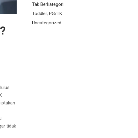
Tak Berkategori
Toddler, PG/TK
Uncategorized
?
lulus
K
iptakan
u.
ar tidak