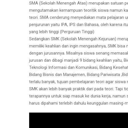
SMA (Sekolah Menengah Atas) merupakan satuan pen
mengutamakan kemampuan teoritik siswa namun kad
teori. SMA cenderung menyediakan mata pelajaran u
penjurunan yaitu IPA, IPS dan Bahasa, oleh karena i
yang lebih tinggi (Perguruan Tinggi)
Sedangkan SMK (Sekolah Menengah Kejuruan) merupak
memiliki keahlian dan ingin mengasahnya, SMK bisa me
dengan jurusannya. Misalnya siswa senang memasak, j
jurusan dan dibagi manjadi 9 bidang keahlian yaitu,
Teknologi Informasi dan Komunikasi, Bidang Kesehata
Bidang Bisnis dan Manajemen, Bidang Pariwisata ,Bida
terlalu banyak, tujuan pembelajaran teori agar siswa
SMK akan lebih banyak praktik dari pada teori. Tapi t
terapannya untuk siap masuk ke dunia kerja, namun 
harus dipahami terlebih dahulu keunggulan masing-m