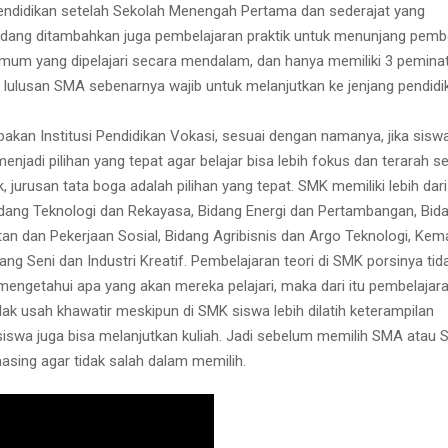
didikan setelah Sekolah Menengah Pertama dan sederajat yang
ang ditambahkan juga pembelajaran praktik untuk menunjang pembe
mum yang dipelajari secara mendalam, dan hanya memiliki 3 pemina
tu lulusan SMA sebenarnya wajib untuk melanjutkan ke jenjang pendidi
an Institusi Pendidikan Vokasi, sesuai dengan namanya, jika sisw
njadi pilihan yang tepat agar belajar bisa lebih fokus dan terarah s
urusan tata boga adalah pilihan yang tepat. SMK memiliki lebih dar
 Bidang Teknologi dan Rekayasa, Bidang Energi dan Pertambangan, Bid
n dan Pekerjaan Sosial, Bidang Agribisnis dan Argo Teknologi, Kema
ng Seni dan Industri Kreatif. Pembelajaran teori di SMK porsinya tid
 mengetahui apa yang akan mereka pelajari, maka dari itu pembelajara
idak usah khawatir meskipun di SMK siswa lebih dilatih keterampilan
siswa juga bisa melanjutkan kuliah. Jadi sebelum memilih SMA atau
asing agar tidak salah dalam memilih.