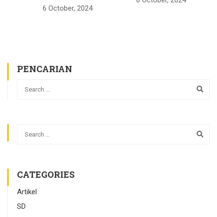
6 October, 2024
PENCARIAN
CATEGORIES
Artikel
SD