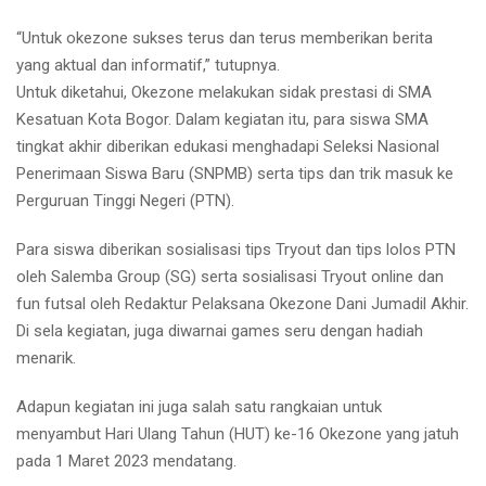
“Untuk okezone sukses terus dan terus memberikan berita
yang aktual dan informatif,” tutupnya.
Untuk diketahui, Okezone melakukan sidak prestasi di SMA
Kesatuan Kota Bogor. Dalam kegiatan itu, para siswa SMA
tingkat akhir diberikan edukasi menghadapi Seleksi Nasional
Penerimaan Siswa Baru (SNPMB) serta tips dan trik masuk ke
Perguruan Tinggi Negeri (PTN).
Para siswa diberikan sosialisasi tips Tryout dan tips lolos PTN
oleh Salemba Group (SG) serta sosialisasi Tryout online dan
fun futsal oleh Redaktur Pelaksana Okezone Dani Jumadil Akhir.
Di sela kegiatan, juga diwarnai games seru dengan hadiah
menarik.
Adapun kegiatan ini juga salah satu rangkaian untuk
menyambut Hari Ulang Tahun (HUT) ke-16 Okezone yang jatuh
pada 1 Maret 2023 mendatang.