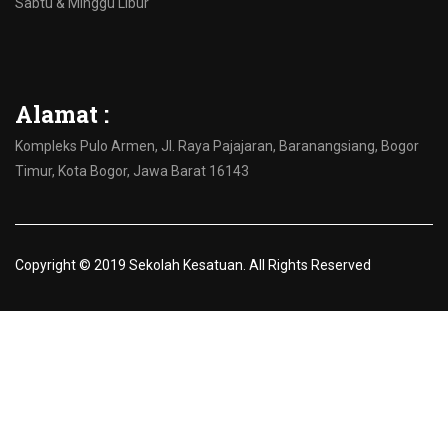
Sabtu & Minggu Libur
Alamat :
Kompleks Pulo Armen, Jl. Raya Pajajaran, Baranangsiang, Bogor
Timur, Kota Bogor, Jawa Barat 16143
Copyright © 2019 Sekolah Kesatuan. All Rights Reserved