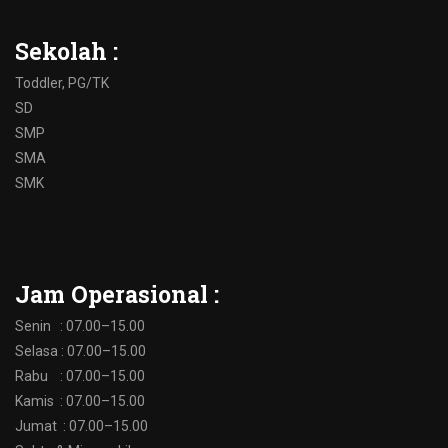
Sekolah :
Toddler, PG/TK
SD
SMP
SMA
SMK
Jam Operasional :
Senin : 07.00–15.00
Selasa : 07.00–15.00
Rabu : 07.00–15.00
Kamis : 07.00–15.00
Jumat : 07.00–15.00