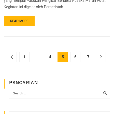
yang menjadi Pasukan Pengibar Bendera Pusaka Merah Putih.
Kegiatan ini digelar oleh Pemerintah …
READ MORE
1
…
4
5
6
7
PENCARIAN